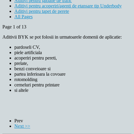
Aditivi pentru jaloane de trafic
Aditivi pentru acoperiri/agenti de etansare tip Underbody
Aditivi pentru tapet de perete
All Pages
Page 1 of 13
Aditivii BYK se pot folosii in urmatoarele domenii de aplicatie:
pardoseli CV,
piele artificiala
acoperiri pentru pereti,
prelate,
benzi conveioare si
partea inferioara la covoare
rotomolding
cerneluri pentru printare
si altele
Prev
Next >>