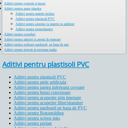
Aditivi pentru vopsele si lacuri
Aditivi pentru mase plastice
Aditivi pentru matrite inchise
Aditivi pentru plastisoli PVC
Aditivi pentru sisteme cu intarire in ambient
Aditivi pentru termoplastice
Aditivi pentru cerneluri
Aditivi pentru adezivi si agenti de etansare
Aditivi pentru polisare pardoseli, pe baza de apa
Aditivi pentru injectie la presiune inalta
Aditivi pentru plastisoli PVC
Aditivi pentru plastisoli PVC
Aditivi pentru piele artificiala
Aditivi pentru partea inferioara covoare
Aditivi pentru benzi conveioare
Aditivi pentru acoperire prin imersare
Aditivi pentru acoperire fibre/stranduri
Aditivi pentru pardoseli pe baza de PVC
Aditivi pentru Rotomolding
Aditivi pentru screen inks
Aditivi pentru prelate