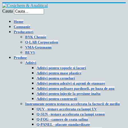
Cauta
Home
Companie
Producatori
BYK Chemie
Q-LAB Corporation
VMA-Getzmann
BEVS
Produse
Aditivi
Aditivi pentru vopsele si lacuri
Aditivi pentru mase plastice
Aditivi pentru cerneluri
Aditivi pentru adezivi si agenti de etansare
Aditivi pentru polisare pardoseli, pe baza de apa
Aditivi pentru injectie la presiune inalta
Aditivi pentru constructii
Instrumente pentru testarea accelerata la factorii de mediu
QUV - testare accelerata cu lampi UV
Q-SUN - testare accelerata cu lampi xenon
Q-FOG - camere de ceata salina
Q-PANEL - placute standardizate