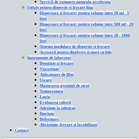
Servicii de expunere naturala accelerata
Utilaje pentru dispersie si frecare fina
Dispersare si frecare: pentru volume intre 50 ml - 5
litri
Dispersare si frecare: pentru volume intre 500 ml - 20
litri
Dispersare si frecare: pentru volume intre 20 - 1800
litri
Sisteme modulare de dispersie si frecare
Accesorii pentru dizolvere si mori cu bile
Instrumente de laborator
Densitate si frecare
Viscozitate
Aplicatoare de film
Uscare
Masurarea grosimii de strat
Temperatura
Luciu
Evaluarea culorii
Adeziune la substrat
Duritate
Deformare
Abraziune, frecare si lavabilitate
Contact