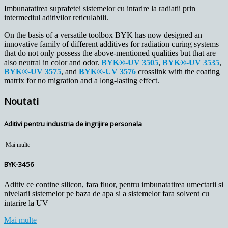
Imbunatatirea suprafetei sistemelor cu intarire la radiatii prin
intermediul aditivilor reticulabili.
On the basis of a versatile toolbox BYK has now designed an
innovative family of different additives for radiation curing systems
that do not only possess the above-mentioned qualities but that are
also neutral in color and odor.
BYK®-UV 3505
,
BYK®-UV 3535
,
BYK®-UV 3575
, and
BYK®-UV 3576
crosslink with the coating
matrix for no migration and a long-lasting effect.
Noutati
Aditivi pentru industria de ingrijire personala
Mai multe
BYK-3456
Aditiv ce contine silicon, fara fluor, pentru imbunatatirea umectarii si
nivelarii sistemelor pe baza de apa si a sistemelor fara solvent cu
intarire la UV
Mai multe