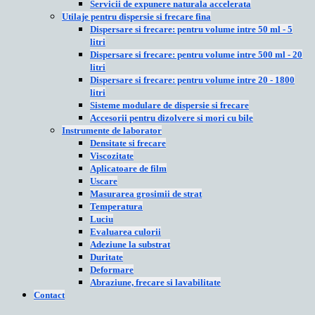
Servicii de expunere naturala accelerata
Utilaje pentru dispersie si frecare fina
Dispersare si frecare: pentru volume intre 50 ml - 5
litri
Dispersare si frecare: pentru volume intre 500 ml - 20
litri
Dispersare si frecare: pentru volume intre 20 - 1800
litri
Sisteme modulare de dispersie si frecare
Accesorii pentru dizolvere si mori cu bile
Instrumente de laborator
Densitate si frecare
Viscozitate
Aplicatoare de film
Uscare
Masurarea grosimii de strat
Temperatura
Luciu
Evaluarea culorii
Adeziune la substrat
Duritate
Deformare
Abraziune, frecare si lavabilitate
Contact