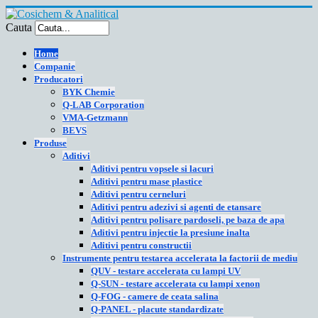
Cauta
Home
Companie
Producatori
BYK Chemie
Q-LAB Corporation
VMA-Getzmann
BEVS
Produse
Aditivi
Aditivi pentru vopsele si lacuri
Aditivi pentru mase plastice
Aditivi pentru cerneluri
Aditivi pentru adezivi si agenti de etansare
Aditivi pentru polisare pardoseli, pe baza de apa
Aditivi pentru injectie la presiune inalta
Aditivi pentru constructii
Instrumente pentru testarea accelerata la factorii de mediu
QUV - testare accelerata cu lampi UV
Q-SUN - testare accelerata cu lampi xenon
Q-FOG - camere de ceata salina
Q-PANEL - placute standardizate