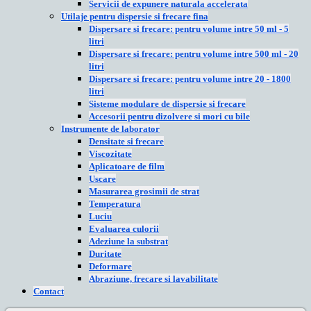
Servicii de expunere naturala accelerata
Utilaje pentru dispersie si frecare fina
Dispersare si frecare: pentru volume intre 50 ml - 5
litri
Dispersare si frecare: pentru volume intre 500 ml - 20
litri
Dispersare si frecare: pentru volume intre 20 - 1800
litri
Sisteme modulare de dispersie si frecare
Accesorii pentru dizolvere si mori cu bile
Instrumente de laborator
Densitate si frecare
Viscozitate
Aplicatoare de film
Uscare
Masurarea grosimii de strat
Temperatura
Luciu
Evaluarea culorii
Adeziune la substrat
Duritate
Deformare
Abraziune, frecare si lavabilitate
Contact