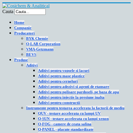
Cauta
Home
Companie
Producatori
BYK Chemie
Q-LAB Corporation
VMA-Getzmann
BEVS
Produse
Aditivi
Aditivi pentru vopsele si lacuri
Aditivi pentru mase plastice
Aditivi pentru cerneluri
Aditivi pentru adezivi si agenti de etansare
Aditivi pentru polisare pardoseli, pe baza de apa
Aditivi pentru injectie la presiune inalta
Aditivi pentru constructii
Instrumente pentru testarea accelerata la factorii de mediu
QUV - testare accelerata cu lampi UV
Q-SUN - testare accelerata cu lampi xenon
Q-FOG - camere de ceata salina
Q-PANEL - placute standardizate